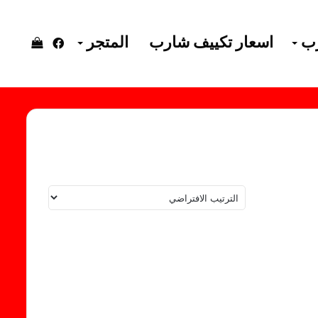
رب
اسعار تكييف شارب
المتجر
فيسبوك
إستعرا
سلة
التسوق