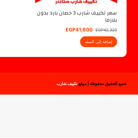
سعر تكييف شارب 3 حصان بارد بدون
بلازما
السعر
السعر
EGP
41,600
EGP
42,320
الأصلي
الحالي
هو:
إضافة إلى السلة
هو:
EGP41,600.
EGP42,320.
جميع الحقوق محفوظة | موقع
تكييف شارب