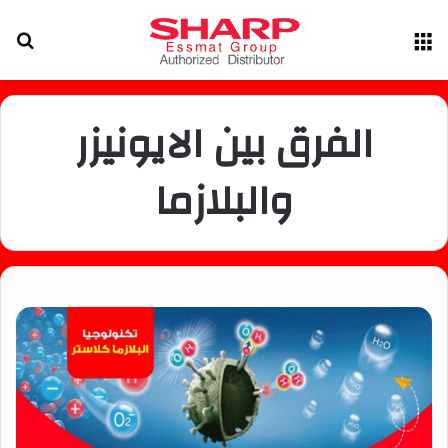
القائمة
بح
عن
الفرق بين الايونيزر
والبلازما