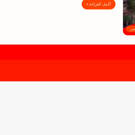
أكمل القراءة »
صر