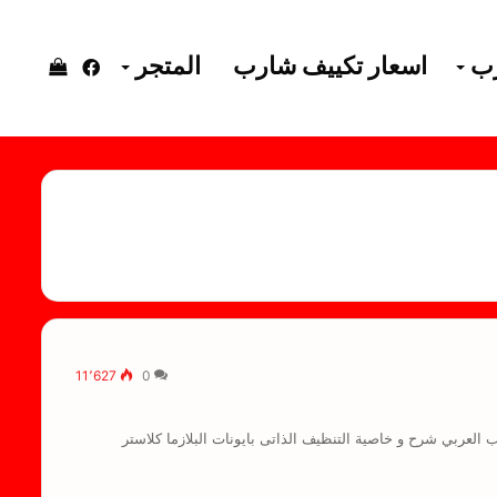
رب
اسعار تكييف شارب
المتجر
فيسبوك
إستعرا
سلة
التسوق
11٬627
0
رب العربي شرح و خاصية التنظيف الذاتى بايونات البلازما كلاستر