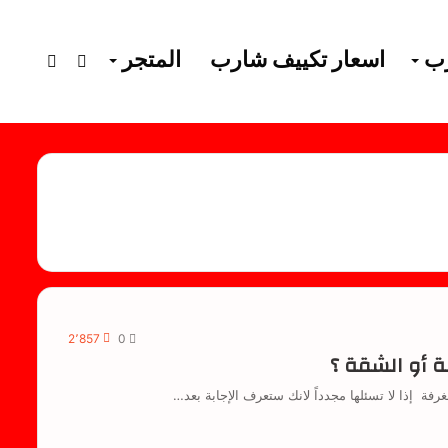
رب
اسعار تكييف شارب
المتجر
فيسبوك
إستعرا
سلة
التسوق
2٬857
0
ة أو الشقة ؟
 إذا لا تسئلها مجدداً لانك ستعرف الإجابة بعد…