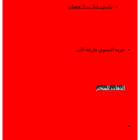
تكييف شارب 3 حصان
إستعراض
عربة التسوق فارغة الآن.
سلة
الذهاب للمتجر
التسوق
فيسبوك