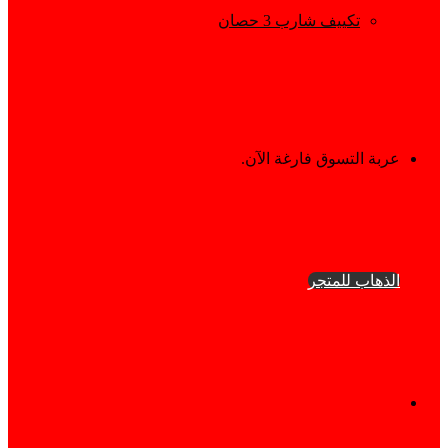
تكييف شارب 3 حصان
إستعراض
عربة التسوق فارغة الآن.
سلة
الذهاب للمتجر
التسوق
فيسبوك