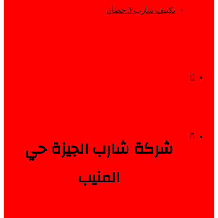
تكييف شارب 3 حصان
إستعراض
سلة
فيسبوك
شركة شارب الجيزة حي
المنيب
التسوق