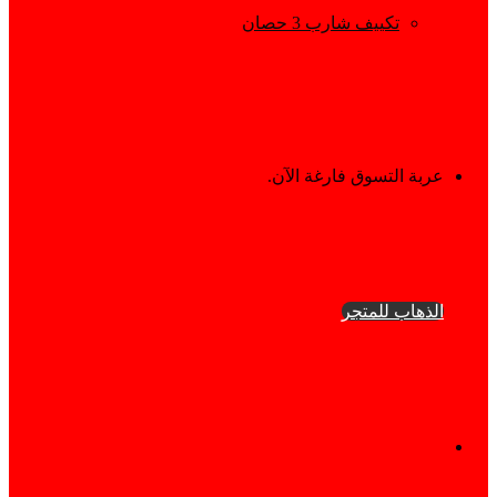
تكييف شارب 3 حصان
إستعراض
عربة التسوق فارغة الآن.
سلة
الذهاب للمتجر
التسوق
فيسبوك