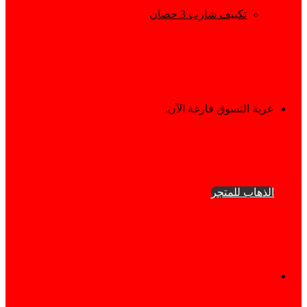
تكييف شارب 3 حصان
إستعراض
عربة التسوق فارغة الآن.
سلة
الذهاب للمتجر
التسوق
فيسبوك