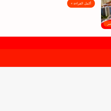
أكمل القراءة »
صر