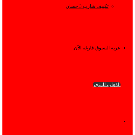
تكييف شارب 3 حصان
إستعراض
عربة التسوق فارغة الآن.
سلة
الذهاب للمتجر
التسوق
فيسبوك