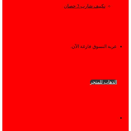
تكييف شارب 3 حصان
إستعراض
عربة التسوق فارغة الآن.
سلة
الذهاب للمتجر
التسوق
فيسبوك