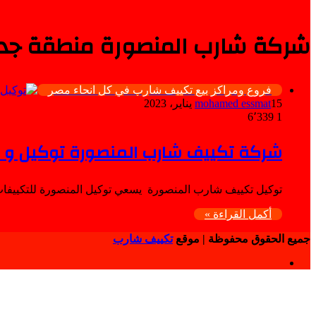
شركة شارب المنصورة منطقة جدي
فروع ومراكز بيع تكييف شارب في كل انحاء مصر
15 يناير، 2023
mohamed essmat
6٬339
1
شركة تكييف شارب المنصورة توكيل و 
توكيل تكييف شارب المنصورة يسعي توكيل المنصورة للتكييفات
أكمل القراءة »
جميع الحقوق محفوظة | موقع
تكييف شارب
فيسبوك
زر
الذهاب
إلى