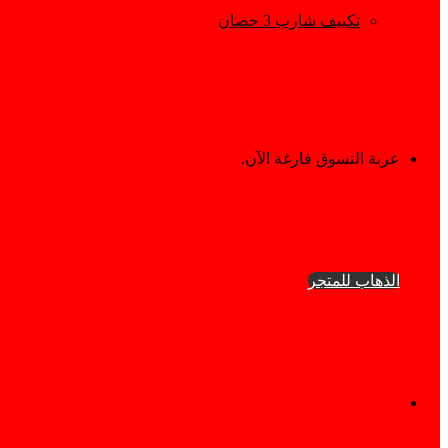
تكييف شارب 3 حصان
إستعراض
عربة التسوق فارغة الآن.
سلة
الذهاب للمتجر
التسوق
فيسبوك