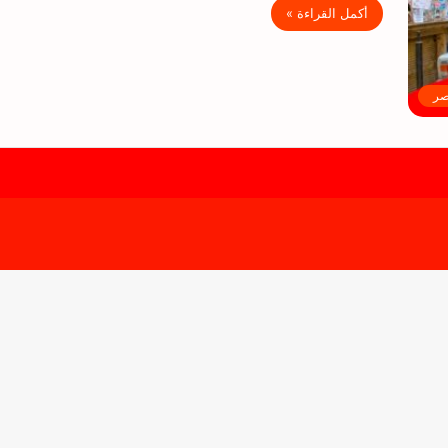
أكمل القراءة »
صر