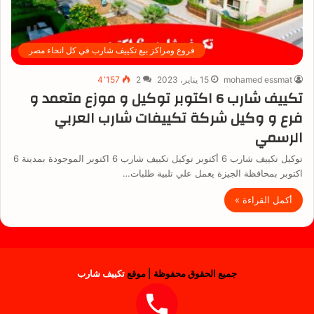
فروع ومراكز بيع تكييف شارب في كل انحاء مصر
mohamed essmat
15 يناير، 2023
2
4٬157
تكييف شارب 6 اكتوبر توكيل و موزع متعمد و
فرع و وكيل شركة تكييفات شارب العربي
الرسمي
توكيل تكييف شارب 6 أكتوبر توكيل تكييف شارب 6 اكتوبر الموجودة بمدينة 6
اكتوبر بمحافظة الجيزة يعمل علي تلبية طلبات…
أكمل القراءة »
جميع الحقوق محفوظة | موقع
تكييف شارب
فيسبوك