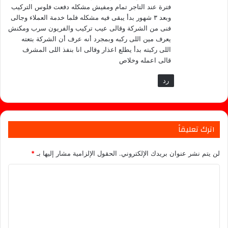
فترة عند التاجر تمام ومفيش مشكله دفعت فلوس التركيب
وبعد ٣ شهور بدأ يبقى فيه مشكله فلما خدمة العملاء وجالى
فنى من الشركة وقالى عيب تركيب والفريون سرب ومكنش
يعرف مين اللى ركبه وبمجرد أنه عرف أن الشركة بتعته
اللى ركبته بدأ يطلع اعذار وقالى انا بنفذ اللى المشرف
قالى اعمله وخلاص
رد
اترك تعليقاً
لن يتم نشر عنوان بريدك الإلكتروني.
الحقول الإلزامية مشار إليها بـ
*
ا
ل
ت
ع