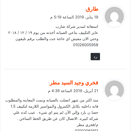
ي
طارق
:
ق
19 يناير، 2019 الساعة 5:19 م
و
استغاثة لمدير شركة شارب
ل
عايز التكييف بتاعي الصيانه أخذته من يوم ١٩ / ١٢ / ٢٠١٨
وحتي الان مفيش اي حاجة جت والطلب برقم تليفون
01026005958
رد
ي
فخري وجيد السيد مطر
:
ق
21 أبريل، 2019 الساعة 4:39 م
و
منذ اكثر من شهر اتصلت بالصيانه ونمت المعاينه والمطلوب
ل
فانه داخليه بكابل الكنترول والمواسير اللازمه لتكييف 1.5
حصا ن بارد وإلي الآن لم يتم اي شيء . عيب كده علي
شركه كبيره. الاتصال كان عن طريق الخط الساخن .
م/فخري مطر
01002061911