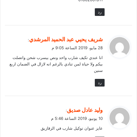
رد
ي
شريف يحيي عبد الحميد المرشدي
:
ق
28 مايو، 2019 الساعة 9:05 م
و
انا عندي تكيف شارب واحد ونص بيسرب شحن واتصلت
ل
بيكم ولا حياة لمن تنادي بالرغم انه لازال في الضمان اربع
سنين
رد
ي
وليد عادل صديق
:
ق
10 يونيو، 2019 الساعة 5:46 م
و
عايز عنوان توكيل شارب في الزقازيق
ل