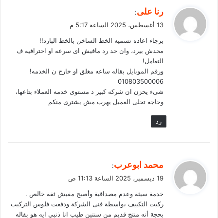
ي
رنا على
:
ق
13 أغسطس، 2025 الساعة 5:17 م
و
برجاء اعاده تسميه الخط الساخن بالخط البارد!!
ل
محدش بيرد، وان حد رد مافيش اى سرعه او احترافيه ف
التعامل!
ورقم الموبايل بقاله ساعه مغلق او خارج ن الخدمه!
010803500006
شىء يحزن ان شركه كبير د مستوى خدمه العملاء بتاعها،
وحاجه تخلى العميل يهرب مش يشترى منكم
رد
ي
محمد ابوعرب
:
ق
19 ديسمبر، 2025 الساعة 11:13 ص
و
خدمة سيئة وعدم مصداقية وأصبح مفيش ثقة خالص .
ل
ركبت التكييف بواسطة فنى الشركة ودفعت فلوس التركيب
بحجة أنه منتج قديم من سنتين طيب انا ذنبي ايه هو بقاله