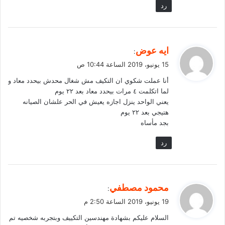
رد
ي
ايه عوض
:
ق
15 يونيو، 2019 الساعة 10:44 ص
و
أنا عملت شكوي ان التكيف مش شغال محدش بيحدد معاد و
ل
لما اتكلمت ٤ مرات بيحدد معاد بعد ٢٢ يوم
يعني الواحد ينزل اجازه يعيش في الحر علشان الصيانه
هتيجي بعد ٢٢ يوم
بجد مأساه
رد
ي
محمود مصطفي
:
ق
19 يونيو، 2019 الساعة 2:50 م
و
السلام عليكم بشهادة مهندسين التكييف وبتجربه شخصيه تم
ل