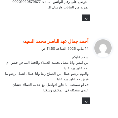
التوصل على رقم الواتس اب : 00201020579677cv
لمزيد من البيانات وارسال ال
رد
ي
أحمد جمال عبد الناصر محمد السيد
:
ق
14 مايو، 2025 الساعة 11:50 ص
و
سلام عليكم
ل
من امس وانا بتصل بخدمه العملاء والخط الساخن فيش اي
احد عاوز يرد عليا
واليوم برضو عمال من الصباح ربنا وانا عمال اتصل برضو ما
فيش حد عاوز يرد عليا
ف لو سمحت انا عاوز اتواصل مع خدمه العملاء عشان
عندي مشكله في المكيف وشكرا
رد