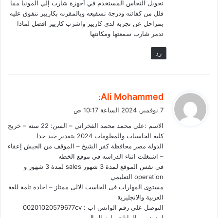
تحويل النحاس المستخدم في أجهزة شارب إلي المونيا مما
قلل من كفائته ودرجة تسقيعه وبالمقرنه بكاريير تتفوق عليه
بمراحل عن تجربه لدي كاريير واشرب كاريير افضل لماذا
تدمر شارب سمعتها ومكانتها
رد
ي
Ali Mohammed
:
ق
7 نوفمبر، 2024 الساعة 10:17 ص
و
الاسم :علي محمد محمد الفخراني – السن: 22 سنه – خريج
ل
كليه الحاسبات والمعلومات 2024 بتقدير جيد جدا
الدولة مصر محافظة كفر الشيخ – الموقف من الجيش إعفاء
– اشتغلت اثناء الدراسه في موقع الخطه
فى نفس الموقع لمدة 3 شهور sales لمدة 3 شهور و
operation التعليمي
مستوى المهارات فى الحاسب الالى ممتاز – اجادة تامة للغة
العربية والانجليزية
التوصل على رقم الواتس اب : 00201020579677cv
لمزيد من البيانات وارسال ال